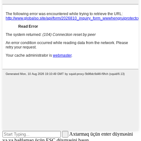
Axtarmaq üçün enter düyməsini
və ya bağlamaq üçün ESC düyməsini basın