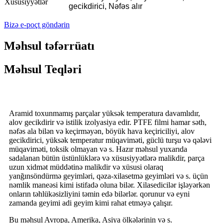
Xüsusiyyətlər
gecikdirici, Nəfəs alır
Bizə e-poçt göndərin
Məhsul təfərrüatı
Məhsul Teqləri
Aramid toxunmamış parçalar yüksək temperatura davamlıdır,
alov gecikdirir və istilik izolyasiya edir. PTFE filmi hamar səth,
nəfəs ala bilən və keçirməyən, böyük hava keçiriciliyi, alov
gecikdirici, yüksək temperatur müqaviməti, güclü turşu və qələvi
müqaviməti, toksik olmayan və s. Hazır məhsul yuxarıda
sadalanan bütün üstünlüklərə və xüsusiyyətlərə malikdir, parça
uzun xidmət müddətinə malikdir və xüsusi olaraq
yanğınsöndürmə geyimləri, qəza-xilasetmə geyimləri və s. üçün
nəmlik maneəsi kimi istifadə oluna bilər. Xilasedicilər işləyərkən
onların təhlükəsizliyini təmin edə bilərlər. qorunur və eyni
zamanda geyimi adi geyim kimi rahat etməyə çalışır.
Bu məhsul Avropa, Amerika, Asiya ölkələrinin və s.