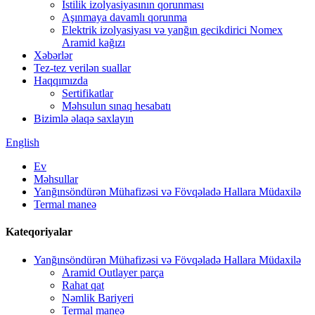
İstilik izolyasiyasının qorunması
Aşınmaya davamlı qorunma
Elektrik izolyasiyası və yanğın gecikdirici Nomex
Aramid kağızı
Xəbərlər
Tez-tez verilən suallar
Haqqımızda
Sertifikatlar
Məhsulun sınaq hesabatı
Bizimlə əlaqə saxlayın
English
Ev
Məhsullar
Yanğınsöndürən Mühafizəsi və Fövqəladə Hallara Müdaxilə
Termal maneə
Kateqoriyalar
Yanğınsöndürən Mühafizəsi və Fövqəladə Hallara Müdaxilə
Aramid Outlayer parça
Rahat qat
Nəmlik Bariyeri
Termal maneə