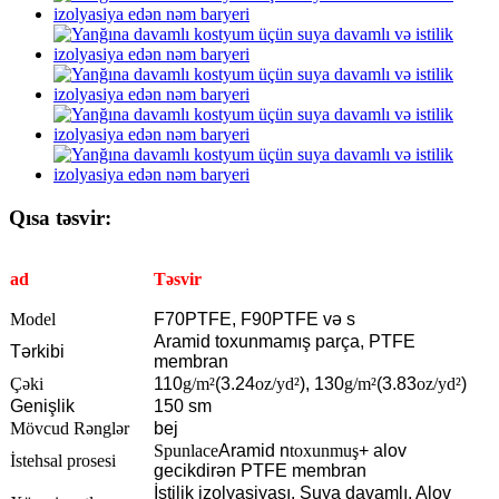
Qısa təsvir:
ad
Təsvir
Model
F70PTFE, F90PTFE və s
Aramid toxunmamış parça, PTFE
Tərkibi
membran
Çəki
110
g/m²
(3.24
oz/yd²
), 130
g/m²
(3.83
oz/yd²
)
Genişlik
150 sm
Mövcud Rənglər
bej
Spunlace
Aramid n
toxunmuş
+ alov
İstehsal prosesi
gecikdirən PTFE membran
İstilik izolyasiyası, Suya davamlı, Alov