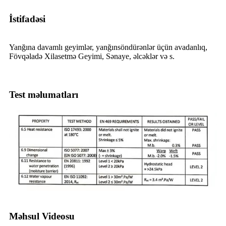
İstifadəsi
Yanğına davamlı geyimlər, yanğınsöndürənlər üçün avadanlıq,
Fövqəladə Xilasetmə Geyimi, Sənaye, əlcəklər və s.
Test məlumatları
Məhsul Videosu