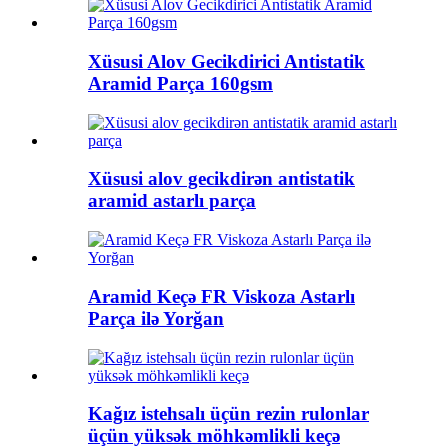
Xüsusi Alov Gecikdirici Antistatik
Aramid Parça 160gsm
Xüsusi alov gecikdirən antistatik
aramid astarlı parça
Aramid Keçə FR Viskoza Astarlı
Parça ilə Yorğan
Kağız istehsalı üçün rezin rulonlar
üçün yüksək möhkəmlikli keçə