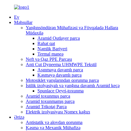
Ev
Məhsullar
Yanğınsöndürən Mühafizəsi və Fövqəladə Hallara
Müdaxilə
Aramid Outlayer parça
Rahat qat
Nəmlik Bariyeri
Termal maneə
Neft və Qaz PPE Parçası
Anti Cut Dyneema UHMWPE Tekstil
Aşınmaya davamlı parça
Kəsməyə davamlı parça
Motosiklet yarışlarından qorunma parça
İstilik izolyasiyalı və yanğına davamlı Aramid keçə
Spunlace Qeyri-toxunma
Aramid toxunmuş parça
Aramid toxunmamış parça
Aramid Trikotaj Parça
Elektrik izolyasiyası Nomex kağızı
Ərizə
Antistatik və alovdan qorunma
Kəsmə və Mexanik Mühafizə