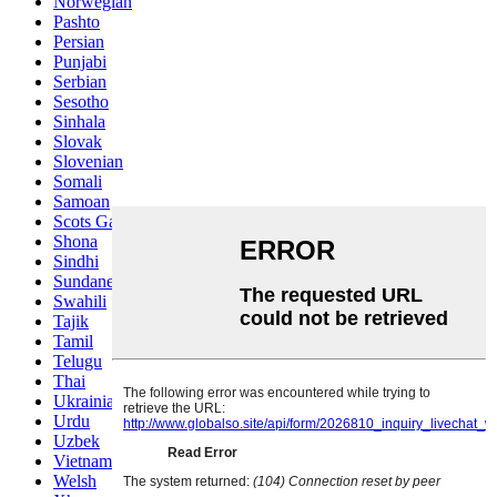
Norwegian
Pashto
Persian
Punjabi
Serbian
Sesotho
Sinhala
Slovak
Slovenian
Somali
Samoan
Scots Gaelic
Shona
Sindhi
Sundanese
Swahili
Tajik
Tamil
Telugu
Thai
Ukrainian
Urdu
Uzbek
Vietnamese
Welsh