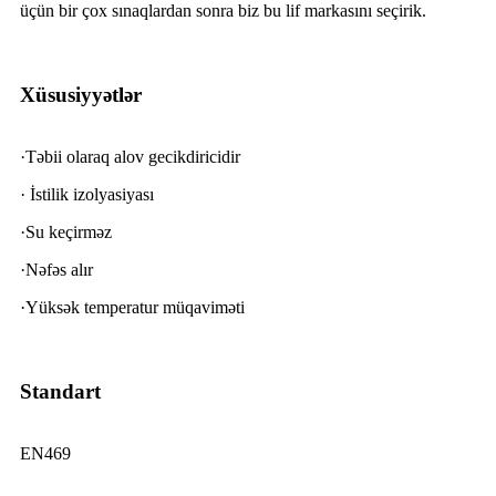
üçün bir çox sınaqlardan sonra biz bu lif markasını seçirik.
Xüsusiyyətlər
·Təbii olaraq alov gecikdiricidir
· İstilik izolyasiyası
·Su keçirməz
·Nəfəs alır
·Yüksək temperatur müqaviməti
Standart
EN469