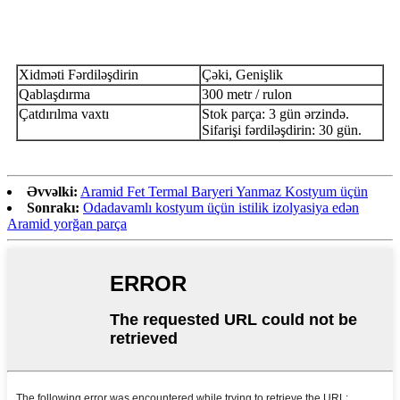
Xidməti Fərdiləşdirin
Çəki, Genişlik
Qablaşdırma
300 metr / rulon
Çatdırılma vaxtı
Stok parça: 3 gün ərzində.
Sifarişi fərdiləşdirin: 30 gün.
Əvvəlki:
Aramid Fet Termal Baryeri Yanmaz Kostyum üçün
Sonrakı:
Odadavamlı kostyum üçün istilik izolyasiya edən
Aramid yorğan parça