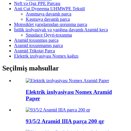
Neft və Qaz PPE Parçası
Anti Cut Dyneema UHMWPE Tekstil
Aşınmaya davamlı parça
Kəsməyə davamlı parça
Motosiklet yarışlarından qorunma parça
İstilik izolyasiyalı və yanğına davamlı Aramid keçə
Spunlace Qeyri-toxunma
Aramid toxunmuş parça
Aramid toxunmamış parça
Aramid Trikotaj Parça
Elektrik izolyasiyası Nomex kağızı
Seçilmiş məhsullar
Elektrik izolyasiyası Nomex Aramid
Paper
93/5/2 Aramid IIIA parça 200 qr