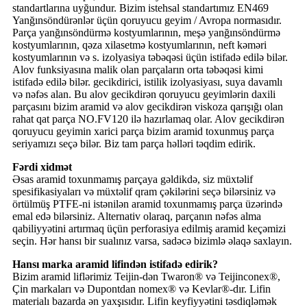
standartlarına uyğundur. Bizim istehsal standartımız EN469
Yanğınsöndürənlər üçün qoruyucu geyim / Avropa normasıdır.
Parça yanğınsöndürmə kostyumlarının, meşə yanğınsöndürmə
kostyumlarının, qəza xilasetmə kostyumlarının, neft kəməri
kostyumlarının və s. izolyasiya təbəqəsi üçün istifadə edilə bilər.
Alov funksiyasına malik olan parçaların orta təbəqəsi kimi
istifadə edilə bilər. gecikdirici, istilik izolyasiyası, suya davamlı
və nəfəs alan. Bu alov gecikdirən qoruyucu geyimlərin daxili
parçasını bizim aramid və alov gecikdirən viskoza qarışığı olan
rahat qat parça NO.FV120 ilə hazırlamaq olar. Alov gecikdirən
qoruyucu geyimin xarici parça bizim aramid toxunmuş parça
seriyamızı seçə bilər. Biz tam parça həlləri təqdim edirik.
Fərdi xidmət
Əsas aramid toxunmamış parçaya gəldikdə, siz müxtəlif
spesifikasiyaları və müxtəlif qram çəkilərini seçə bilərsiniz və
örtülmüş PTFE-ni istənilən aramid toxunmamış parça üzərində
emal edə bilərsiniz. Alternativ olaraq, parçanın nəfəs alma
qabiliyyətini artırmaq üçün perforasiya edilmiş aramid keçəmizi
seçin. Hər hansı bir sualınız varsa, sadəcə bizimlə əlaqə saxlayın.
Hansı marka aramid lifindən istifadə edirik?
Bizim aramid liflərimiz Teijin-dən Twaron® və Teijinconex®,
Çin markaları və Dupontdan nomex® və Kevlar®-dır. Lifin
materialı bazarda ən yaxşısıdır. Lifin keyfiyyətini təsdiqləmək