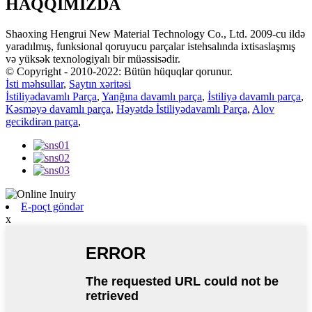
HAQQIMIZDA
Shaoxing Hengrui New Material Technology Co., Ltd. 2009-cu ildə
yaradılmış, funksional qoruyucu parçalar istehsalında ixtisaslaşmış
və yüksək texnologiyalı bir müəssisədir.
© Copyright - 2010-2022: Bütün hüquqlar qorunur.
İsti məhsullar
,
Saytın xəritəsi
İstiliyədavamlı Parça
,
Yanğına davamlı parça
,
İstiliyə davamlı parça
,
Kəsməyə davamlı parça
,
Həyətdə İstiliyədavamlı Parça
,
Alov
gecikdirən parça
,
E-poçt göndər
x