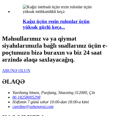
Kağız üçün rezin rulonlar üçün
yüksək güclü keçə...
Məhsullarımız və ya qiymət
siyahılarımızla bağlı suallarınız üçün e-
poçtunuzu bizə buraxın və biz 24 saat
ərzində əlaqə saxlayacağıq.
ABUNƏ OLUN
ƏLAQƏ
Yueshang binası, Paojiang, Shaoxing 312000, Çin
86 18258005298
Həftənin 7 günü səhər 10:00-dan 18:00-a kimi
caroline@sxhengrui.com