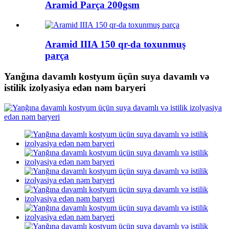
Aramid Parça 200gsm
Aramid IIIA 150 qr-da toxunmuş
parça
Yanğına davamlı kostyum üçün suya davamlı və
istilik izolyasiya edən nəm baryeri