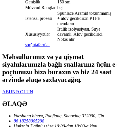
Genişlik
150 sm
Mövcud Rənglər
bej
Spunlace Aramid toxunmamış
İstehsal prosesi
+ alov gecikdirən PTFE
membran
İstilik izolyasiyası, Suya
Xüsusiyyətlər
davamlı, Alov gecikdirici,
Nəfəs alır
sorğu
təfərrüat
Məhsullarımız və ya qiymət
siyahılarımızla bağlı suallarınız üçün e-
poçtunuzu bizə buraxın və biz 24 saat
ərzində əlaqə saxlayacağıq.
ABUNƏ OLUN
ƏLAQƏ
Yueshang binası, Paojiang, Shaoxing 312000, Çin
86 18258005298
Həftənin 7 günü səhər 10:00-dan 18:00-a kimi