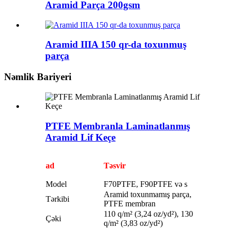
Aramid Parça 200gsm
Aramid IIIA 150 qr-da toxunmuş
parça
Nəmlik Bariyeri
PTFE Membranla Laminatlanmış
Aramid Lif Keçe
ad
Təsvir
Model
F70PTFE, F90PTFE və s
Aramid toxunmamış parça,
Tərkibi
PTFE membran
110 q/m² (3,24 oz/yd²), 130
Çəki
q/m² (3,83 oz/yd²)