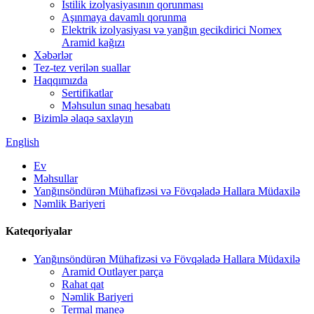
İstilik izolyasiyasının qorunması
Aşınmaya davamlı qorunma
Elektrik izolyasiyası və yanğın gecikdirici Nomex
Aramid kağızı
Xəbərlər
Tez-tez verilən suallar
Haqqımızda
Sertifikatlar
Məhsulun sınaq hesabatı
Bizimlə əlaqə saxlayın
English
Ev
Məhsullar
Yanğınsöndürən Mühafizəsi və Fövqəladə Hallara Müdaxilə
Nəmlik Bariyeri
Kateqoriyalar
Yanğınsöndürən Mühafizəsi və Fövqəladə Hallara Müdaxilə
Aramid Outlayer parça
Rahat qat
Nəmlik Bariyeri
Termal maneə