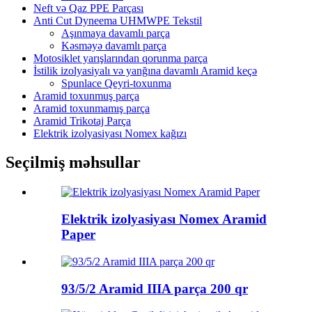
Neft və Qaz PPE Parçası
Anti Cut Dyneema UHMWPE Tekstil
Aşınmaya davamlı parça
Kəsməyə davamlı parça
Motosiklet yarışlarından qorunma parça
İstilik izolyasiyalı və yanğına davamlı Aramid keçə
Spunlace Qeyri-toxunma
Aramid toxunmuş parça
Aramid toxunmamış parça
Aramid Trikotaj Parça
Elektrik izolyasiyası Nomex kağızı
Seçilmiş məhsullar
Elektrik izolyasiyası Nomex Aramid
Paper
93/5/2 Aramid IIIA parça 200 qr