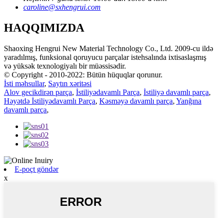
caroline@sxhengrui.com
HAQQIMIZDA
Shaoxing Hengrui New Material Technology Co., Ltd. 2009-cu ildə
yaradılmış, funksional qoruyucu parçalar istehsalında ixtisaslaşmış
və yüksək texnologiyalı bir müəssisədir.
© Copyright - 2010-2022: Bütün hüquqlar qorunur.
İsti məhsullar
,
Saytın xəritəsi
Alov gecikdirən parça
,
İstiliyədavamlı Parça
,
İstiliyə davamlı parça
,
Həyətdə İstiliyədavamlı Parça
,
Kəsməyə davamlı parça
,
Yanğına
davamlı parça
,
E-poçt göndər
x