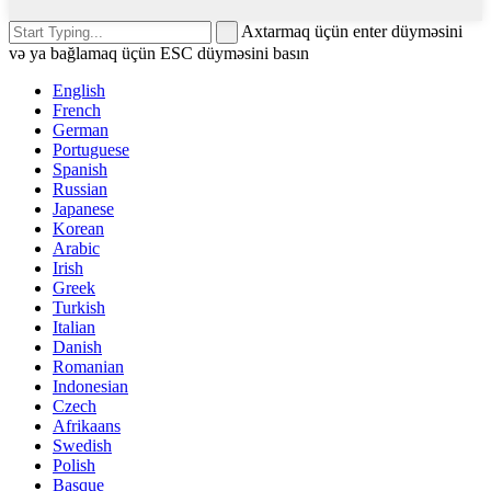
Axtarmaq üçün enter düyməsini
və ya bağlamaq üçün ESC düyməsini basın
English
French
German
Portuguese
Spanish
Russian
Japanese
Korean
Arabic
Irish
Greek
Turkish
Italian
Danish
Romanian
Indonesian
Czech
Afrikaans
Swedish
Polish
Basque