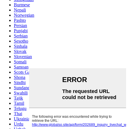
Burmese
Nepali
Norwegian
Pashto
Persian
Punjabi
Serbian
Sesotho
Sinhala
Slovak
Slovenian
Somali
Samoan
Scots Gaelic
Shona
Sindhi
Sundanese
Swahili
Tajik
Tamil
Telugu
Thai
Ukrainian
Urdu