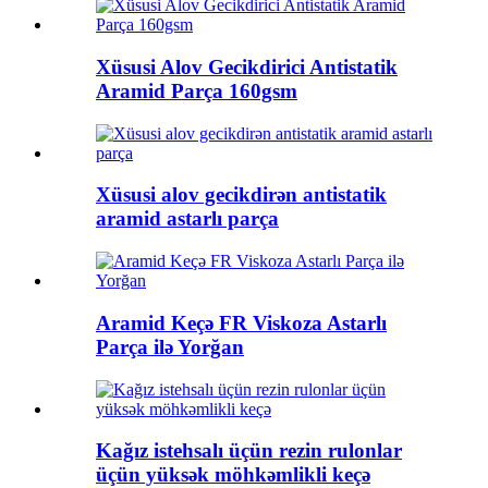
Xüsusi Alov Gecikdirici Antistatik
Aramid Parça 160gsm
Xüsusi alov gecikdirən antistatik
aramid astarlı parça
Aramid Keçə FR Viskoza Astarlı
Parça ilə Yorğan
Kağız istehsalı üçün rezin rulonlar
üçün yüksək möhkəmlikli keçə