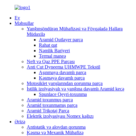
Ev
Məhsullar
Yanğınsöndürən Mühafizəsi və Fövqəladə Hallara
Müdaxilə
Aramid Outlayer parça
Rahat qat
Nəmlik Bariyeri
Termal maneə
Neft və Qaz PPE Parçası
Anti Cut Dyneema UHMWPE Tekstil
Aşınmaya davamlı parça
Kəsməyə davamlı parça
Motosiklet yarışlarından qorunma parça
İstilik izolyasiyalı və yanğına davamlı Aramid keçə
Spunlace Qeyri-toxunma
Aramid toxunmuş parça
Aramid toxunmamış parça
Aramid Trikotaj Parça
Elektrik izolyasiyası Nomex kağızı
Ərizə
Antistatik və alovdan qorunma
Kəsmə və Mexanik Mühafizə