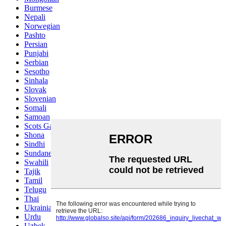
Burmese
Nepali
Norwegian
Pashto
Persian
Punjabi
Serbian
Sesotho
Sinhala
Slovak
Slovenian
Somali
Samoan
Scots Gaelic
Shona
Sindhi
Sundanese
Swahili
Tajik
Tamil
Telugu
Thai
Ukrainian
Urdu
Uzbek