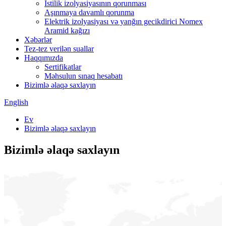
İstilik izolyasiyasının qorunması
Aşınmaya davamlı qorunma
Elektrik izolyasiyası və yanğın gecikdirici Nomex
Aramid kağızı
Xəbərlər
Tez-tez verilən suallar
Haqqımızda
Sertifikatlar
Məhsulun sınaq hesabatı
Bizimlə əlaqə saxlayın
English
Ev
Bizimlə əlaqə saxlayın
Bizimlə əlaqə saxlayın