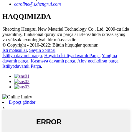
caroline@sxhengrui.com
HAQQIMIZDA
Shaoxing Hengrui New Material Technology Co., Ltd. 2009-cu ildə
yaradılmış, funksional qoruyucu parçalar istehsalında ixtisaslaşmış
və yüksək texnologiyalı bir müəssisədir.
© Copyright - 2010-2022: Bütün hüquqlar qorunur.
İsti məhsullar
,
Saytın xəritəsi
İstiliyə davamlı parça
,
Həyətdə İstiliyədavamlı Parça
,
Yanğına
davamlı parça
,
Kəsməyə davamlı parça
,
Alov gecikdirən parça
,
İstiliyədavamlı Parça
,
E-poçt göndər
x