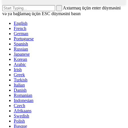
Axtarmaq üçün enter düyməsini
və ya bağlamaq üçün ESC düyməsini basın
English
French
German
Portuguese
Spanish
Russian
Japanese
Korean
Arabic
Irish
Greek
Turkish
Italian
Danish
Romanian
Indonesian
Czech
Afrikaans
Swedish
Polish
Basque