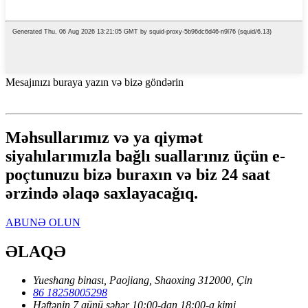
Mesajınızı buraya yazın və bizə göndərin
Məhsullarımız və ya qiymət
siyahılarımızla bağlı suallarınız üçün e-
poçtunuzu bizə buraxın və biz 24 saat
ərzində əlaqə saxlayacağıq.
ABUNƏ OLUN
ƏLAQƏ
Yueshang binası, Paojiang, Shaoxing 312000, Çin
86 18258005298
Həftənin 7 günü səhər 10:00-dan 18:00-a kimi