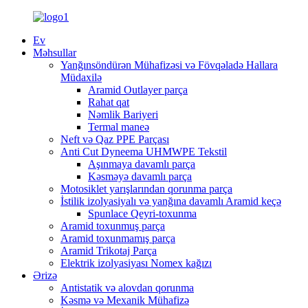
Ev
Məhsullar
Yanğınsöndürən Mühafizəsi və Fövqəladə Hallara
Müdaxilə
Aramid Outlayer parça
Rahat qat
Nəmlik Bariyeri
Termal maneə
Neft və Qaz PPE Parçası
Anti Cut Dyneema UHMWPE Tekstil
Aşınmaya davamlı parça
Kəsməyə davamlı parça
Motosiklet yarışlarından qorunma parça
İstilik izolyasiyalı və yanğına davamlı Aramid keçə
Spunlace Qeyri-toxunma
Aramid toxunmuş parça
Aramid toxunmamış parça
Aramid Trikotaj Parça
Elektrik izolyasiyası Nomex kağızı
Ərizə
Antistatik və alovdan qorunma
Kəsmə və Mexanik Mühafizə