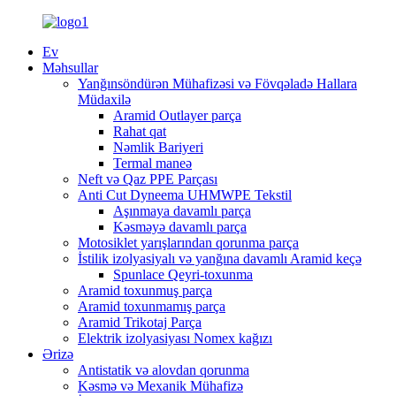
Ev
Məhsullar
Yanğınsöndürən Mühafizəsi və Fövqəladə Hallara
Müdaxilə
Aramid Outlayer parça
Rahat qat
Nəmlik Bariyeri
Termal maneə
Neft və Qaz PPE Parçası
Anti Cut Dyneema UHMWPE Tekstil
Aşınmaya davamlı parça
Kəsməyə davamlı parça
Motosiklet yarışlarından qorunma parça
İstilik izolyasiyalı və yanğına davamlı Aramid keçə
Spunlace Qeyri-toxunma
Aramid toxunmuş parça
Aramid toxunmamış parça
Aramid Trikotaj Parça
Elektrik izolyasiyası Nomex kağızı
Ərizə
Antistatik və alovdan qorunma
Kəsmə və Mexanik Mühafizə