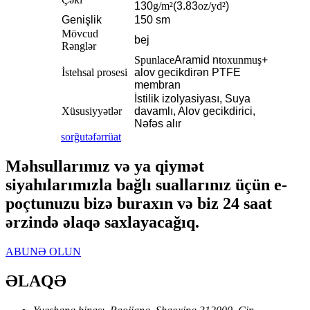
130
g/m²
(3.83
oz/yd²
)
Genişlik
150 sm
Mövcud
bej
Rənglər
Spunlace
Aramid n
toxunmuş
+
İstehsal prosesi
alov gecikdirən PTFE
membran
İstilik izolyasiyası, Suya
Xüsusiyyətlər
davamlı, Alov gecikdirici,
Nəfəs alır
sorğu
təfərrüat
Məhsullarımız və ya qiymət
siyahılarımızla bağlı suallarınız üçün e-
poçtunuzu bizə buraxın və biz 24 saat
ərzində əlaqə saxlayacağıq.
ABUNƏ OLUN
ƏLAQƏ