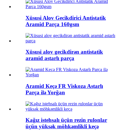
Xüsusi Alov Gecikdirici Antistatik
Aramid Parça 160gsm
Xüsusi alov gecikdirən antistatik
aramid astarlı parça
Aramid Keçə FR Viskoza Astarlı
Parça ilə Yorğan
Kağız istehsalı üçün rezin rulonlar
üçün yüksək möhkəmlikli keçə