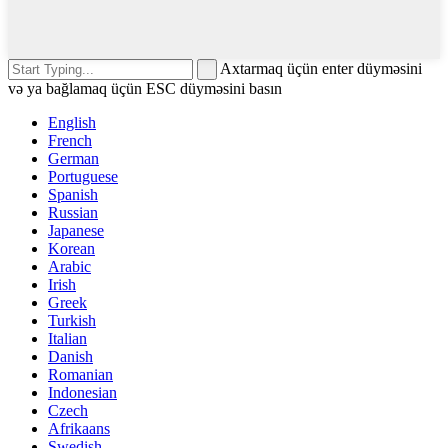
Axtarmaq üçün enter düyməsini
və ya bağlamaq üçün ESC düyməsini basın
English
French
German
Portuguese
Spanish
Russian
Japanese
Korean
Arabic
Irish
Greek
Turkish
Italian
Danish
Romanian
Indonesian
Czech
Afrikaans
Swedish