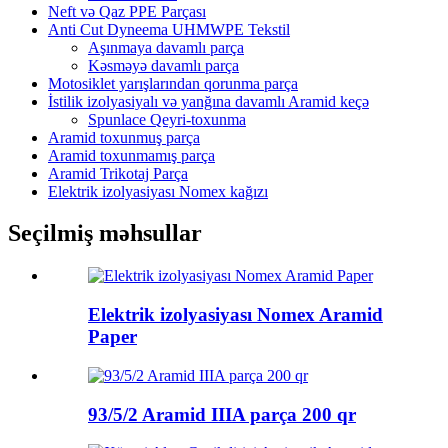
Neft və Qaz PPE Parçası
Anti Cut Dyneema UHMWPE Tekstil
Aşınmaya davamlı parça
Kəsməyə davamlı parça
Motosiklet yarışlarından qorunma parça
İstilik izolyasiyalı və yanğına davamlı Aramid keçə
Spunlace Qeyri-toxunma
Aramid toxunmuş parça
Aramid toxunmamış parça
Aramid Trikotaj Parça
Elektrik izolyasiyası Nomex kağızı
Seçilmiş məhsullar
Elektrik izolyasiyası Nomex Aramid
Paper
93/5/2 Aramid IIIA parça 200 qr