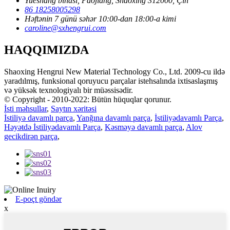
Yueshang binası, Paojiang, Shaoxing 312000, Çin
86 18258005298
Həftənin 7 günü səhər 10:00-dan 18:00-a kimi
caroline@sxhengrui.com
HAQQIMIZDA
Shaoxing Hengrui New Material Technology Co., Ltd. 2009-cu ildə
yaradılmış, funksional qoruyucu parçalar istehsalında ixtisaslaşmış
və yüksək texnologiyalı bir müəssisədir.
© Copyright - 2010-2022: Bütün hüquqlar qorunur.
İsti məhsullar
,
Saytın xəritəsi
İstiliyə davamlı parça
,
Yanğına davamlı parça
,
İstiliyədavamlı Parça
,
Həyətdə İstiliyədavamlı Parça
,
Kəsməyə davamlı parça
,
Alov
gecikdirən parça
,
E-poçt göndər
x