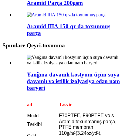
Aramid Parça 200gsm
Aramid IIIA 150 qr-da toxunmuş
parça
Spunlace Qeyri-toxunma
Yanğına davamlı kostyum üçün suya
davamlı və istilik izolyasiya edən nəm
baryeri
ad
Təsvir
Model
F70PTFE, F90PTFE və s
Aramid toxunmamış parça,
Tərkibi
PTFE membran
110
g/m²
(3.24
oz/yd²
),
Çəki