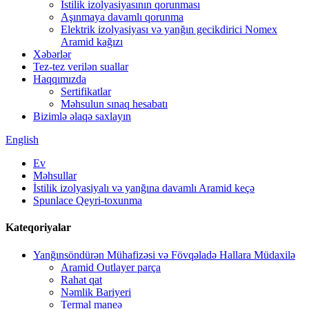
İstilik izolyasiyasının qorunması
Aşınmaya davamlı qorunma
Elektrik izolyasiyası və yanğın gecikdirici Nomex
Aramid kağızı
Xəbərlər
Tez-tez verilən suallar
Haqqımızda
Sertifikatlar
Məhsulun sınaq hesabatı
Bizimlə əlaqə saxlayın
English
Ev
Məhsullar
İstilik izolyasiyalı və yanğına davamlı Aramid keçə
Spunlace Qeyri-toxunma
Kateqoriyalar
Yanğınsöndürən Mühafizəsi və Fövqəladə Hallara Müdaxilə
Aramid Outlayer parça
Rahat qat
Nəmlik Bariyeri
Termal maneə